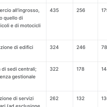
cio all’ingrosso,
435
256
17
o quello di
coli e di motocicli
zione di edifici
324
246
7
à di sedi centrali;
322
178
14
enza gestionale
zione di servizi
262
132
13
iari (ad esclusione