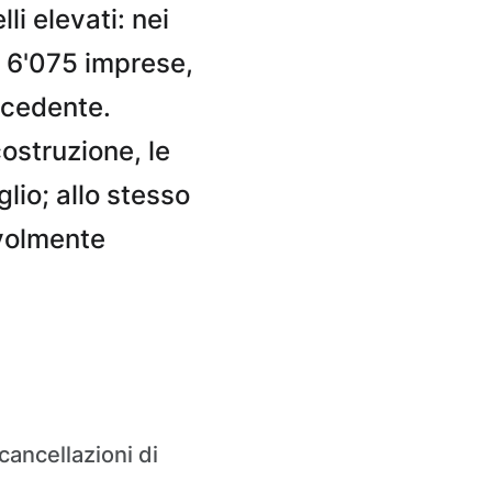
li elevati: nei
o 6'075 imprese,
recedente.
costruzione, le
glio; allo stesso
evolmente
cancellazioni di