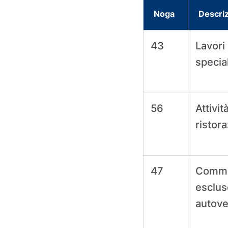
Noga
Descri
43
Lavori
special
56
Attivit
ristor
47
Commer
esclus
autovei