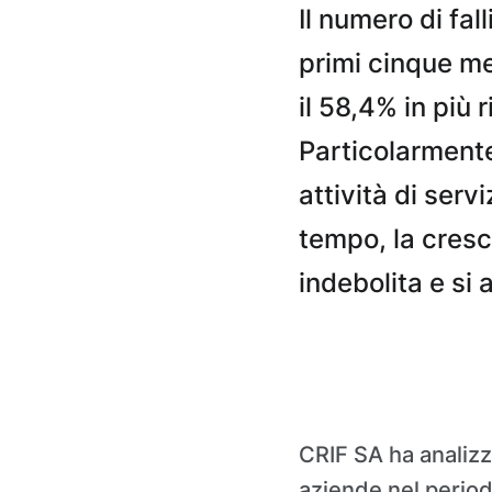
Il numero di fal
primi cinque me
il 58,4% in più 
Particolarmente 
attività di serv
tempo, la cresc
indebolita e si 
CRIF SA ha analizza
aziende nel perio