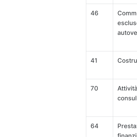
46
Commer
esclus
autovei
41
Costru
70
Attivit
consul
64
Presta
finanz