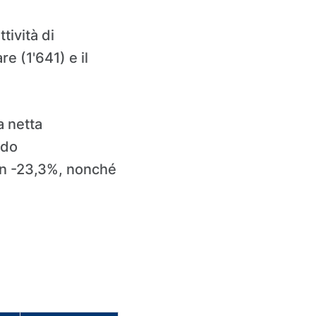
tività di
e (1'641) e il
a netta
odo
 un -23,3%, nonché