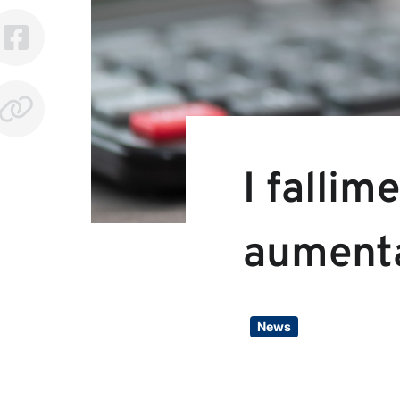
I fallim
aumenta
News