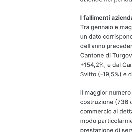
I fallimenti aziend
Tra gennaio e maggi
un dato corrispon
dell’anno preceden
Cantone di Turgovi
+154,2%, e dal Ca
Svitto (-19,5%) e d
Il maggior numero d
costruzione (736 ca
commercio al detta
modo particolarmen
prestazione di serv