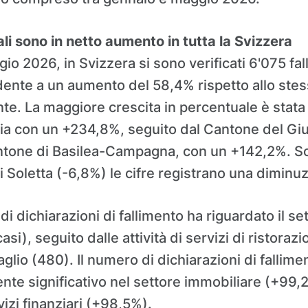
ali sono in netto aumento in tutta la Svizzera
o 2026, in Svizzera si sono verificati 6'075 fall
dente a un aumento del 58,4% rispetto allo ste
te. La maggiore crescita in percentuale è stata 
a con un +234,8%, seguito dal Cantone del Giur
ntone di Basilea-Campagna, con un +142,2%. Sol
i Soletta (-6,8%) le cifre registrano una diminu
i dichiarazioni di fallimento ha riguardato il set
si), seguito dalle attività di servizi di ristoraz
glio (480). Il numero di dichiarazioni di fallim
te significativo nel settore immobiliare (+99,2
izi finanziari (+98,5%).