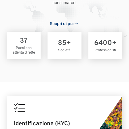
consumatori.
Scopri di puì
37
85
+
6400
+
Paesi con
Società
Professionisti
attività dirette
Identificazione (KYC)