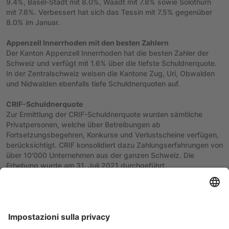
9.4%, Basel-Stadt mit 8.0%, Waadt mit 7.8% sowie Solothurn
mit 7.6%. Verbessert hat sich das Tessin mit 7.5% gegenüber
8.0% im Januar.
Appenzell Innerrhoden mit den besten Zahlern
Der Kanton Appenzell Innerrhoden hat die besten Zahler der
Schweiz und verfügt mit 1.6% über die tiefste Schuldnerquote.
In der Zentralschweiz weisen die Kantone Zug, Uri, Obwalden
und Nidwalden ebenfalls tiefe Schuldnerquoten auf.
CRIF-Schuldnerquote
Zur Ermittlung der CRIF-Schuldnerquote wurden sämtliche
Privatpersonen, welche über Betreibungen ab
Fortsetzungsbegehren, Konkurse und Verlustscheine verfügen,
berücksichtigt. CRIF konsolidiert dazu Zahlungserfahrungen von
über 10'000 Unternehmen aus der ganzen Schweiz. Die
Erhebung wurde am 31. Juli 2021 durchgeführt.