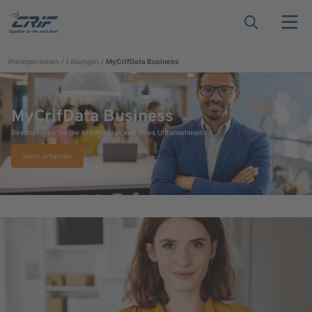
Privatpersonen
Lösungen
MyCrifData Business
MyCrifData Business
Bescheinigen Sie die Kreditwürdigkeit Ihres Unternehmens
Mehr erfahren