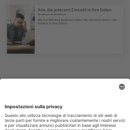
Alle, die jederzeit Einsicht in Ihre Daten
haben möchten.
Mit myCRIFdata Business haben Sie während einem Jahr
Einblick in Ihre Daten.
Would you like to
know more?
Are you interested in
METTINCONTO BUSINESS and
would you like more information on
the service and how to register?
Contacts