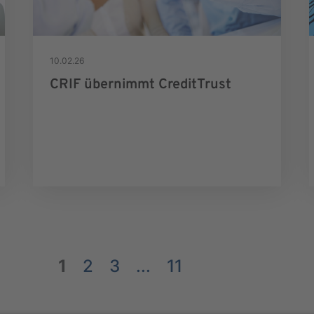
10.02.26
CRIF übernimmt CreditTrust
1
2
3
...
11