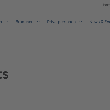
Part
n
Branchen
Search
Privatpersonen
News & Ev
ts