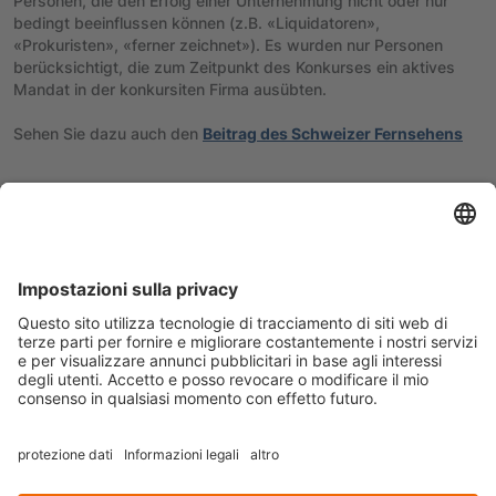
Personen, die den Erfolg einer Unternehmung nicht oder nur
bedingt beeinflussen können (z.B. «Liquidatoren»,
«Prokuristen», «ferner zeichnet»). Es wurden nur Personen
berücksichtigt, die zum Zeitpunkt des Konkurses ein aktives
Mandat in der konkursiten Firma ausübten.
Sehen Sie dazu auch den
Beitrag des Schweizer Fernsehens
Zurück zum vorherigen Artikel
Weiter
Karriere
Datenschutz
Impressum