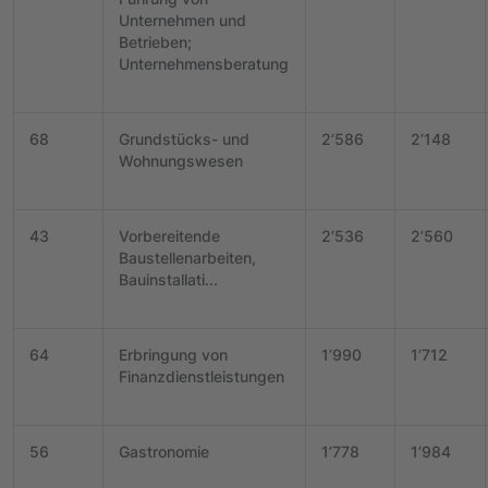
Unternehmen und
Betrieben;
Unternehmensberatung
68
Grundstücks- und
2’586
2’148
Wohnungswesen
43
Vorbereitende
2’536
2’560
Baustellenarbeiten,
Bauinstallati...
64
Erbringung von
1’990
1’712
Finanzdienstleistungen
56
Gastronomie
1’778
1’984