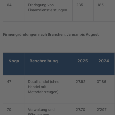
64
Erbringung von
235
185
Finanzdienstleistungen
Firmengründungen nach Branchen, Januar bis August
Noga
Beschreibung
2025
2024
47
Detailhandel (ohne
2’892
3’186
Handel mit
Motorfahrzeugen)
70
Verwaltung und
2’870
2’297
Führung von