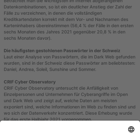
Betrachtet man die wichtigsten im Internet abgefangenen
Datenkombinationen, so ist ein deutlicher Anstieg der Zahl der
Fälle zu verzeichnen, in denen die vollständigen
Kreditkartendaten korrekt mit dem Vor- und Nachnamen des
Karteninhabers übereinstimmen (56,4 % der Fälle in den ersten
sechs Monaten des Jahres 2021 gegenüber 20,8 % in den
sechs Monaten davor).
Die häufigsten gestohlenen Passwörter in der Schweiz
Laut einer Analyse von Passwörtern, die im Dark Web gefunden
wurden, sind in der Schweiz diese Passwörter am beliebtesten:
Daniel, Andrea, Soleil, Sunshine und Sommer.
CRIF Cyber Observatory
CRIF Cyber Observatory untersucht die Anfälligkeit von
Einzelpersonen und Unternehmen für Cyberangriffe im Open
und Dark Web und zeigt auf, welche Daten am meisten
exponiert sind, welche Informationen im Web zu finden sind und
wo sich der Datenverkehr konzentriert. Diese Erhebung wurde
für das erste Halbjahr 2021 vorgenommen.