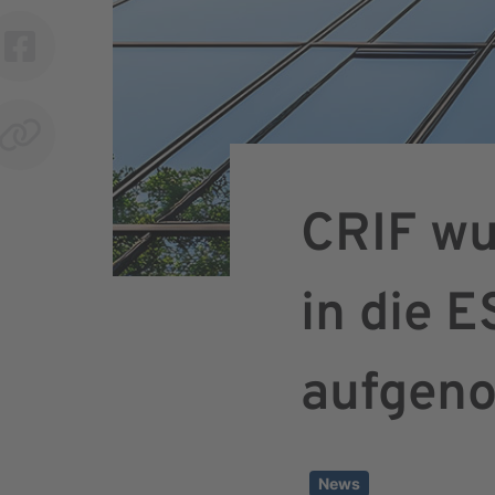
CRIF wu
in die 
aufgen
News