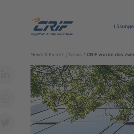
Lösunge
News & Events
News
CRIF wurde das zwe