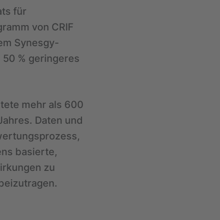
ts für
ogramm von CRIF
nem Synesgy-
m 50 % geringeres
tete mehr als 600
 Jahres. Daten und
wertungsprozess,
ns basierte,
irkungen zu
beizutragen.