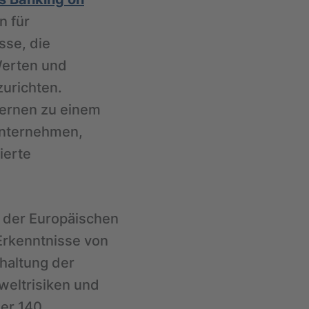
n für
sse, die
Werten und
urichten.
zernen zu einem
Unternehmen,
ierte
n der Europäischen
Erkenntnisse von
nhaltung der
weltrisiken und
er 140