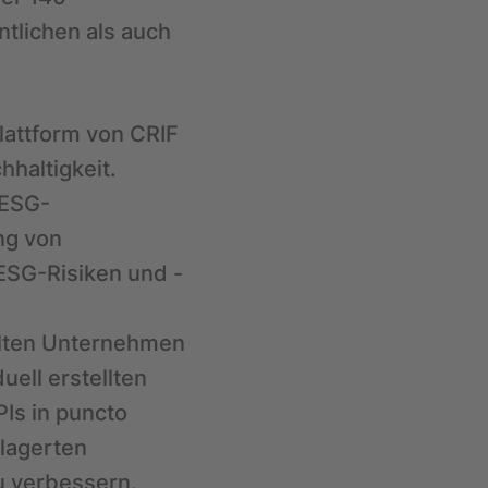
ntlichen als auch
Plattform von CRIF
hhaltigkeit.
 ESG-
ng von
 ESG-Risiken und -
alten Unternehmen
uell erstellten
Is in puncto
elagerten
u verbessern.