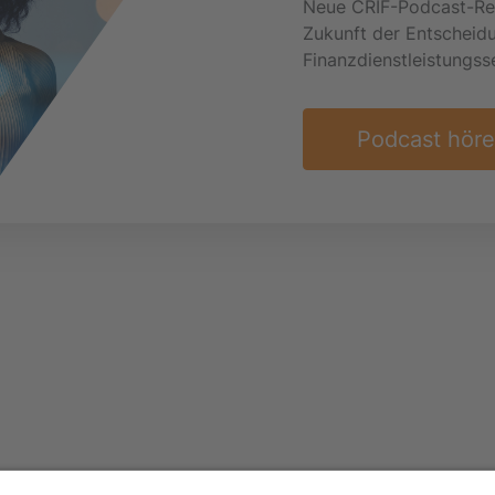
Neue CRIF-Podcast-Reih
Zukunft der Entscheid
Finanzdienstleistungss
Podcast hör