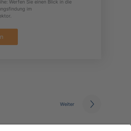
e: Werfen Sie einen Blick in die
ungsfindung im
ektor.
en
Weiter