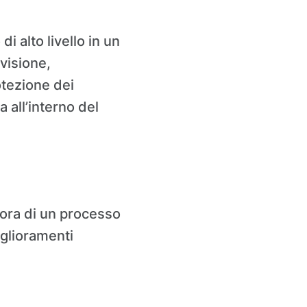
i alto livello in un
visione,
otezione dei
a all’interno del
 ora di un processo
iglioramenti