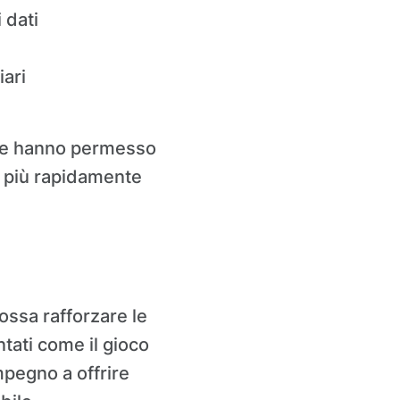
 dati
iari
ne e hanno permesso
e più rapidamente
ssa rafforzare le
tati come il gioco
mpegno a offrire