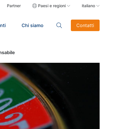
Partner
Paesi e regioni
italiano
nti
Chi siamo
Contatti
nsabile