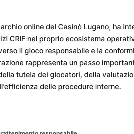
archio online del Casinò Lugano, ha int
izi CRIF nel proprio ecosistema operati
verso il gioco responsabile e la conform
razione rappresenta un passo important
lla tutela dei giocatori, della valutazio
ll’efficienza delle procedure interne.
trattenimento responsabile