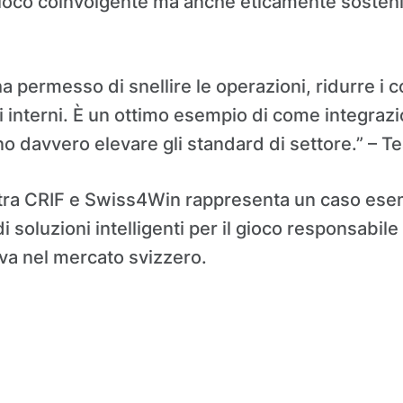
gioco coinvolgente ma anche eticamente sosteni
ha permesso di snellire le operazioni, ridurre i co
li interni. È un ottimo esempio di come integrazi
no davvero elevare gli standard di settore.” –
 tra CRIF e Swiss4Win rappresenta un caso ese
 soluzioni intelligenti per il gioco responsabil
va nel mercato svizzero.