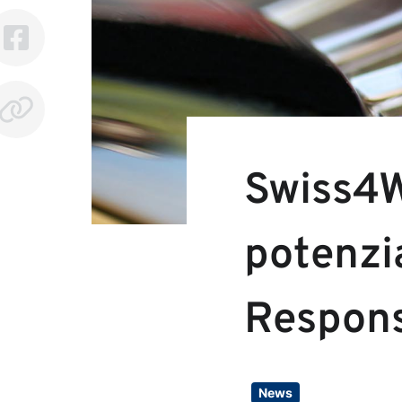
Swiss4Wi
potenzi
Respons
News