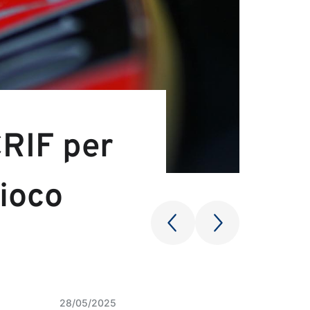
CRIF per
Gioco
28/05/2025