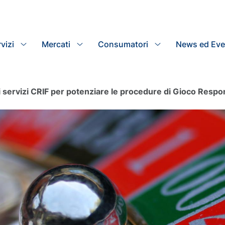
vizi
Mercati
Search
Consumatori
News ed Eve
 servizi CRIF per potenziare le procedure di Gioco Respo