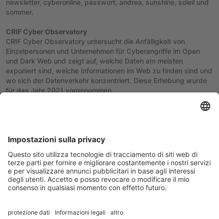
newsletter, cyberonline, passwort, andrea, sunshine, soleil und
sommer.
CRIF Cyber Observatory
CRIF Cyber Observatory untersucht die Anfälligkeit von
Einzelpersonen und Unternehmen für Cyberangriffe im Open
und Dark Web und zeigt auf, welche Daten am meisten
exponiert sind, welche Informationen im Web zu finden sind und
wo sich der Datenverkehr konzentriert. Diese Erhebung wurde
für das Jahr 2021 vorgenommen.
Zurück zum vorherigen Artikel
Weiter
Karriere
Datenschutz
Impressum