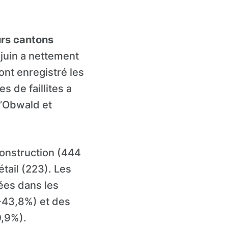
urs cantons
 juin a nettement
ont enregistré les
 de faillites a
d’Obwald et
 construction (444
étail (223). Les
ées dans les
(+43,8%) et des
0,9%).