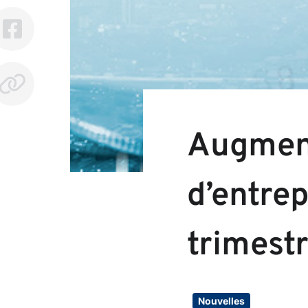
Augment
d’entre
trimest
Nouvelles