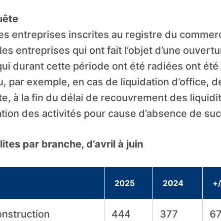
uête
es entreprises inscrites au registre du commerce
les entreprises qui ont fait l’objet d’une ouvertur
qui durant cette période ont été radiées ont ét
u, par exemple, en cas de liquidation d’office, 
te, à la fin du délai de recouvrement des liquidi
ation des activités pour cause d’absence de su
ites par branche, d’avril à juin
2025
2024
+/
onstruction
444
377
6