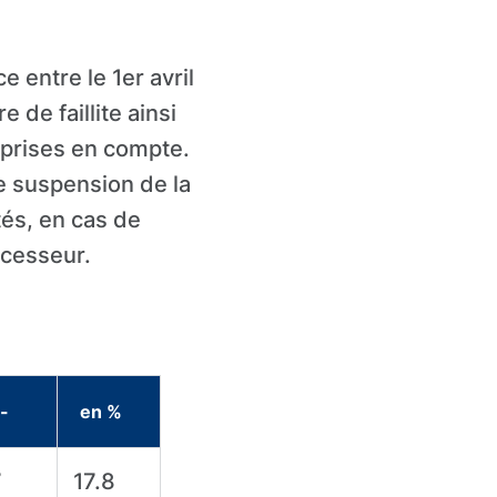
 entre le 1er avril
e de faillite ainsi
é prises en compte.
de suspension de la
tés, en cas de
ccesseur.
-
en %
7
17.8