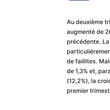
Au deuxième tri
augmenté de 26
précédente. La 
particulièreme
de faillites. M
de 1,3% et, par
(12,2%), la cro
premier trimest