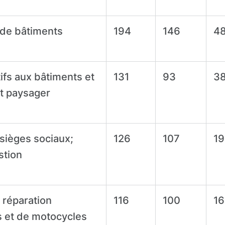
 de bâtiments
194
146
4
tifs aux bâtiments et
131
93
3
 paysager
 sièges sociaux;
126
107
19
stion
réparation
116
100
16
s et de motocycles