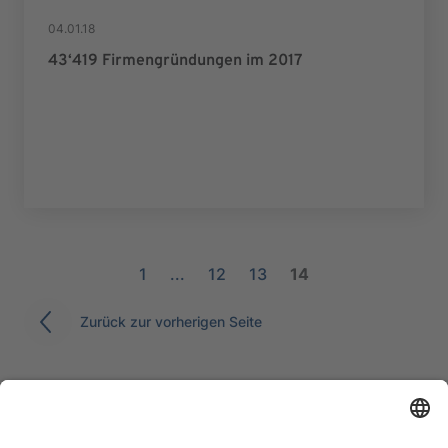
04.01.18
43‘419 Firmengründungen im 2017
1
...
12
13
14
Zurück zur vorherigen Seite